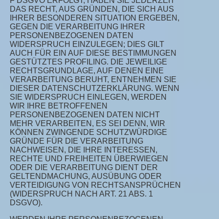
F DSGVO ERFOLGT, HABEN SIE JEDERZEIT
DAS RECHT, AUS GRÜNDEN, DIE SICH AUS
IHRER BESONDEREN SITUATION ERGEBEN,
GEGEN DIE VERARBEITUNG IHRER
PERSONENBEZOGENEN DATEN
WIDERSPRUCH EINZULEGEN; DIES GILT
AUCH FÜR EIN AUF DIESE BESTIMMUNGEN
GESTÜTZTES PROFILING. DIE JEWEILIGE
RECHTSGRUNDLAGE, AUF DENEN EINE
VERARBEITUNG BERUHT, ENTNEHMEN SIE
DIESER DATENSCHUTZERKLÄRUNG. WENN
SIE WIDERSPRUCH EINLEGEN, WERDEN
WIR IHRE BETROFFENEN
PERSONENBEZOGENEN DATEN NICHT
MEHR VERARBEITEN, ES SEI DENN, WIR
KÖNNEN ZWINGENDE SCHUTZWÜRDIGE
GRÜNDE FÜR DIE VERARBEITUNG
NACHWEISEN, DIE IHRE INTERESSEN,
RECHTE UND FREIHEITEN ÜBERWIEGEN
ODER DIE VERARBEITUNG DIENT DER
GELTENDMACHUNG, AUSÜBUNG ODER
VERTEIDIGUNG VON RECHTSANSPRÜCHEN
(WIDERSPRUCH NACH ART. 21 ABS. 1
DSGVO).